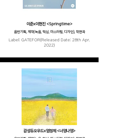
이준x이현진 <Springtime>
음반기획, 제작(녹음, 믹싱, 마스터링, 디자인), 작편곡
Label: GATEFOR(Released Date: 28th Apr.
2022)
감성듀오우드x염정제 <너영나영>