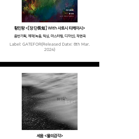
황민왕 <[장:단長短] With 사토시 타케이시>
음반기획, 제작(녹음, 믹싱, 마스터링, 디자인), 작편곡
Label: GATEFOR(Released Date: 8th Mar.
2024)
세움 <물의감각>